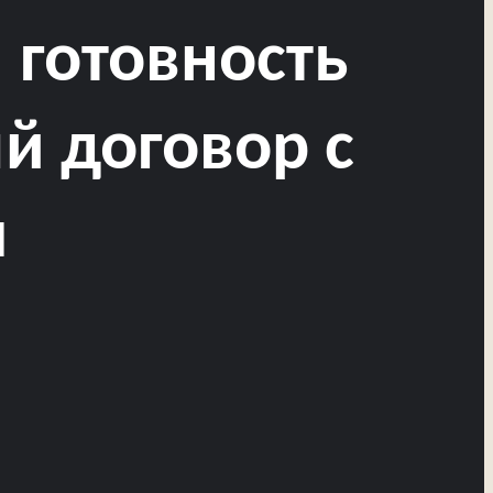
 готовность
й договор с
м