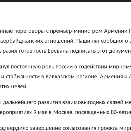
онные переговоры с премьер-министром Армении 
азербайджанских отношений. Пашинян сообщил о з
азил готовность Еревана подписать этот докумен
ркнул постоянную роль России в содействии мирно
и стабильности в Кавказском регионе. Армения и А
этих целей.
вы дальнейшего развития взаимовыгодных связей 
ероприятиях 9 мая в Москве, посвященных 80-лети
одтвердило завершение согласования проекта мир