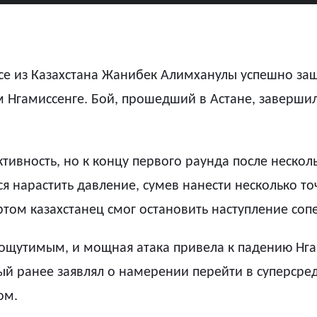
е из Казахстана Жанибек Алимханулы успешно защи
гамиссенге. Бой, прошедший в Астане, завершилс
тивность, но к концу первого раунда после несколь
я нарастить давление, сумев нанести несколько то
ертом казахстанец смог остановить наступление со
щутимым, и мощная атака привела к падению Нгам
рый ранее заявлял о намерении перейти в суперсре
ом.