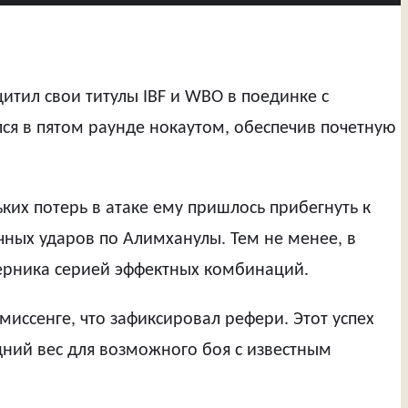
тил свои титулы IBF и WBO в поединке с
я в пятом раунде нокаутом, обеспечив почетную
ких потерь в атаке ему пришлось прибегнуть к
чных ударов по Алимханулы. Тем не менее, в
перника серией эффектных комбинаций.
иссенге, что зафиксировал рефери. Этот успех
дний вес для возможного боя с известным