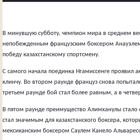
В минувшую субботу, чемпион мира в среднем вес
непобежденным французским боксером Анауэлем Н
победу казахстанскому спортсмену.
С самого начала поединка Нгамиссенге проявил ак
клинчу. Во втором раунде француз снова попыталс
третьем раунде бой стал более равным, а в четв
В пятом раунде преимущество Алимханулы стало о
стал значимым для казахстанского боксера, кото
мексиканским боксером Саулем Канело Альварес