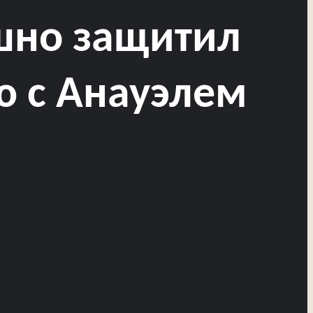
шно защитил
ю с Анауэлем