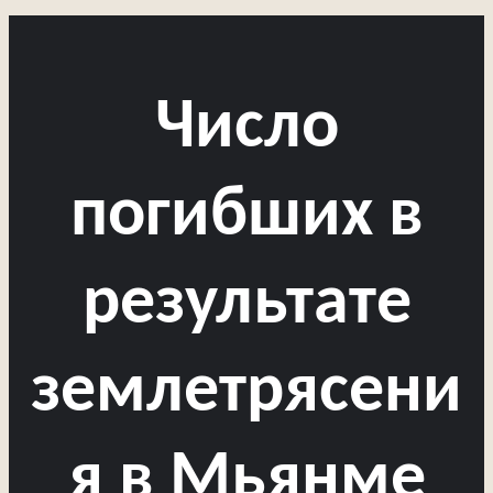
Число
погибших в
результате
землетрясени
я в Мьянме