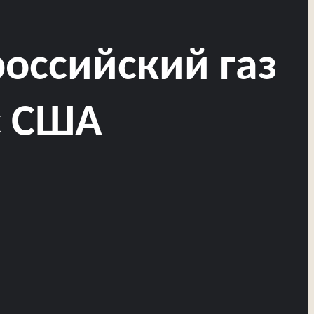
российский газ
с США