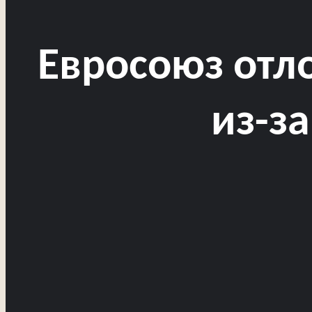
Евросоюз отло
из-з