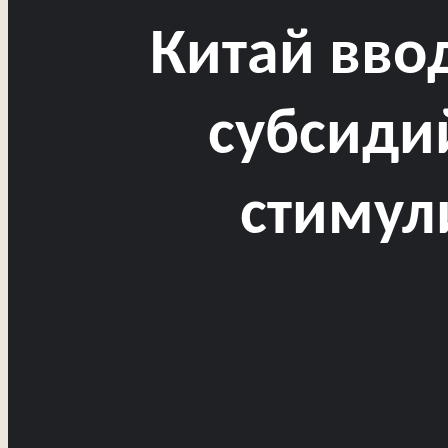
Китай вво
субсидий
стимул