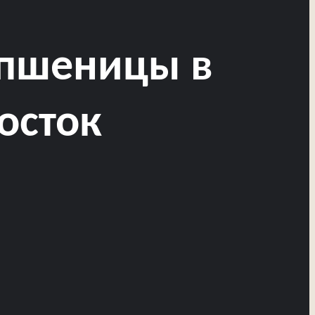
 пшеницы в
осток