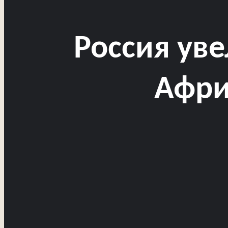
Россия ув
Афри