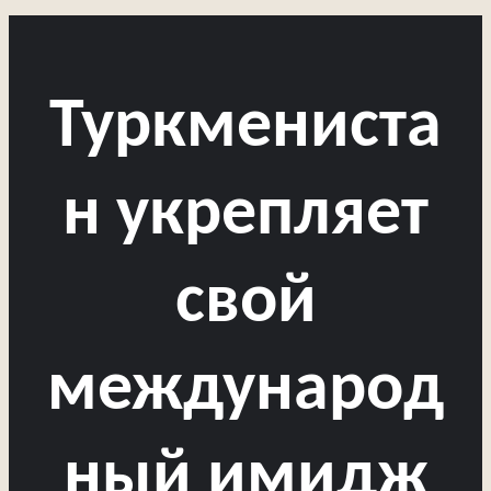
Туркмениста
н укрепляет
свой
международ
ный имидж