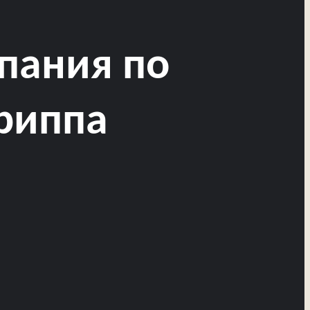
мпания по
риппа