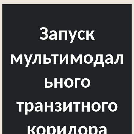
Запуск
мультимодал
ьного
транзитного
коридора